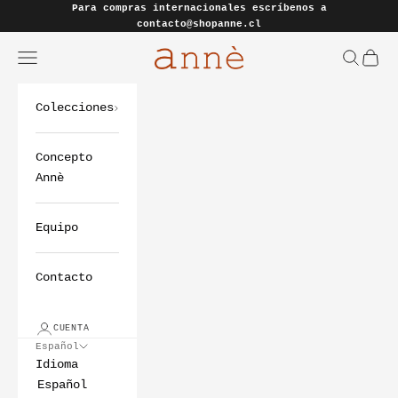
Ir al contenido
Para compras internacionales escríbenos a
contacto@shopanne.cl
Annè Zapatos Oficial
Abrir menú de navegación
Abrir bú
Abrir
Colecciones
Concepto
Annè
Equipo
Contacto
CUENTA
Español
Idioma
Español