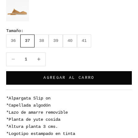
Tamaño:
Amelie
36
37
38
39
40
41
Camel
Reducir cantidad
Reducir cantidad
AGREGAR AL CARRO
*Alpargata Slip on
*Capellada algodón
*Lazo de amarre removible
*Planta de yute cosida
*Altura planta 3 cms.
*Logotipo estampado en tinta