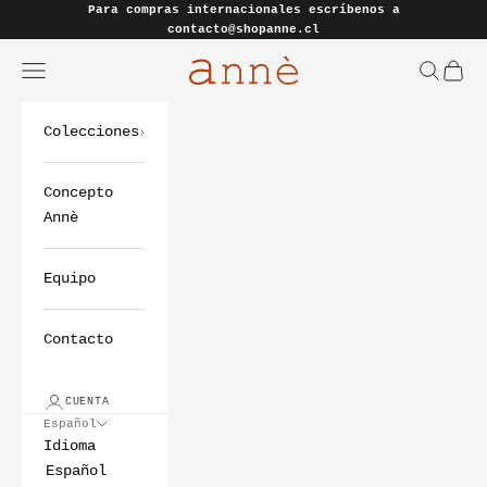
Ir al contenido
Para compras internacionales escríbenos a
contacto@shopanne.cl
Annè Zapatos Oficial
Abrir menú de navegación
Abrir bú
Abrir
Colecciones
Concepto
Annè
Equipo
Contacto
CUENTA
Español
Idioma
Español