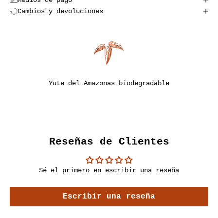
Cambios y devoluciones
Yute del Amazonas biodegradable
Ir al artículo 1
Ir al artículo 2
Ir al artículo 3
Ir al artículo 4
Ir al artículo 5
Reseñas de Clientes
Sé el primero en escribir una reseña
Escribir una reseña