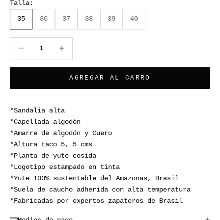
Talla:
35
36
37
38
39
40
Reducir cantidad
Reducir cantidad
AGREGAR AL CARRO
*Sandalia alta
*Capellada algodón
*Amarre de algodón y Cuero
*Altura taco 5, 5 cms
*Planta de yute cosida
*Logotipo estampado en tinta
*Yute 100% sustentable del Amazonas, Brasil
*Suela de caucho adherida con alta temperatura
*Fabricadas por expertos zapateros de Brasil
Medios de pago